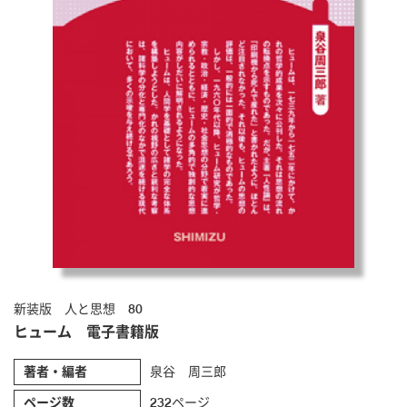
新装版 人と思想 80
ヒューム 電子書籍版
著者・編者
泉谷 周三郎
ページ数
232ページ