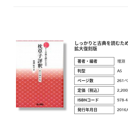
しっかりと古典を読むた
拡大復刻版
著者・編者
増淵
判型
A5
ページ数
261
定価（税込）
2,20
ISBNコード
978-4
発行年月日
2016/