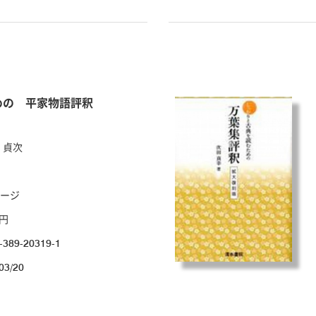
めの 平家物語評釈
 貞次
ページ
0円
-389-20319-1
03/20