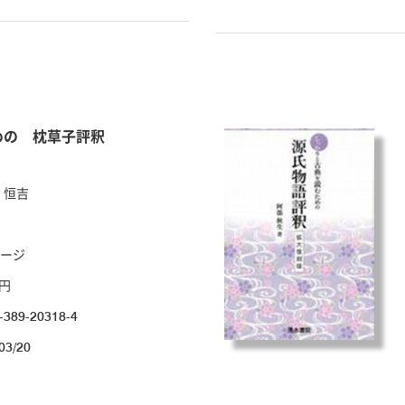
めの 枕草子評釈
 恒吉
ページ
0円
-389-20318-4
03/20