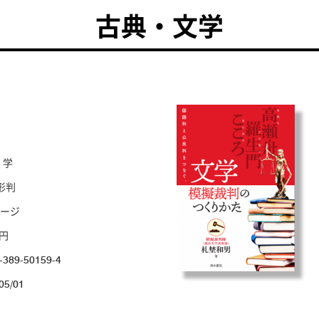
古典・文学
 学
形判
ページ
0円
-389-50159-4
05/01