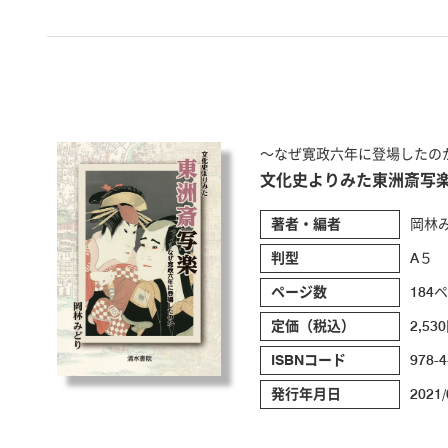
～なぜ寛政六年に登場したの
文化史よりみた東洲斎写
著者・編者
岡林
判型
A５
ページ数
184
定価（税込）
2,53
ISBNコード
978-4
発行年月日
2021/