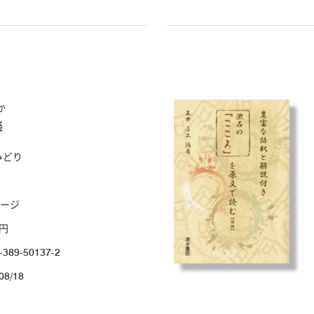
か
楽
みどり
ページ
0円
-389-50137-2
08/18