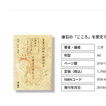
漱石の「こころ」を原文
著者・編者
三井
判型
A5
ページ数
210
定価（税込）
1,76
ISBNコード
978-4
発行年月日
2018/