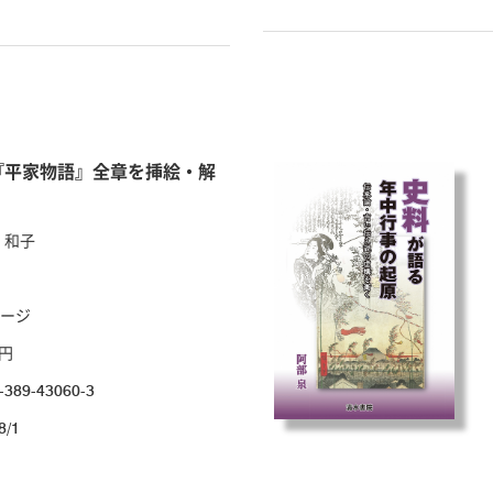
『平家物語』全章を挿絵・解
 和子
ページ
0円
-389-43060-3
8/1