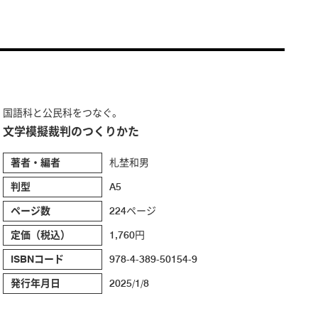
国語科と公民科をつなぐ。
文学模擬裁判のつくりかた
著者・編者
札埜和男
判型
A5
ページ数
224ページ
定価（税込）
1,760円
ISBNコード
978-4-389-50154-9
発行年月日
2025/1/8