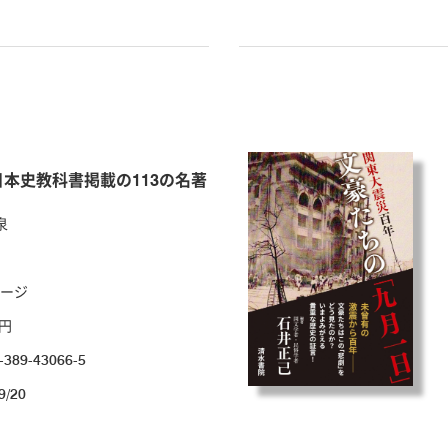
本史教科書掲載の113の名著
泉
ページ
0円
-389-43066-5
9/20