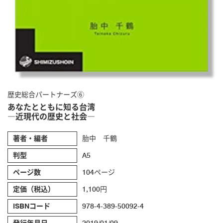
歴史総合パートナーズ⑥
あなたとともに知る台湾
―近現代の歴史と社会―
著者・編者
胎中 千鶴
判型
A5
ページ数
104ページ
定価（税込）
1,100円
ISBNコード
978-4-389-50092-4