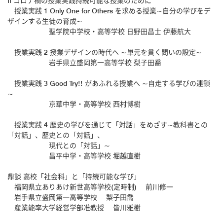
II コロナ禍の授業実践持続可能な授業のために
授業実践 1 Only One for Others を求める授業~自分の学びをデ
ザインする生徒の育成~
聖学院中学校・高等学校 日野田昌士 伊藤航大
授業実践 2 授業デザインの時代へ ~単元を貫く問いの設定~
岩手県立盛岡第一高等学校 梨子田喬
授業実践 3 Good Try!! があふれる授業へ ~自走する学びの連鎖
~
京華中学・高等学校 西村博樹
授業実践 4 歴史の学びを通じて「対話」をめざす~教科書との
「対話」、歴史との「対話」、
現代との「対話」~
昌平中学・高等学校 堀越直樹
鼎談 高校「社会科」と「持続可能な学び」
福岡県立ありあけ新世高等学校(定時制) 前川修一
岩手県立盛岡第一高等学校 梨子田喬
産業能率大学経営学部准教授 皆川雅樹