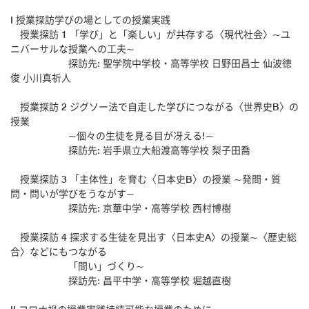
I 授業探訪学びの場としての授業実践
授業探訪 1 「学び」と「楽しい」が共存する〈現代社会〉~ユ
ニバーサルな授業への工夫~
探訪先: 聖学院中学校・高等学校 日野田昌士 仙波徳
俊 小川真祈人
授業探訪 2 ジグソー法で自走した学びにつながる〈世界史B〉の
授業
~個々の生徒を見る目が冴える!~
探訪先: 岩手県立大船渡高等学校 梨子田喬
授業探訪 3 「主体性」を育む〈日本史B〉の授業 ~発問・質
問・問いが学びをうながす~
探訪先: 京華中学・高等学校 西村博樹
授業探訪 4 探求する生徒を見出す〈日本史A〉の授業~〈歴史総
合〉などにもつながる
「問い」づくり~
探訪先: 昌平中学・高等学校 堀越直樹