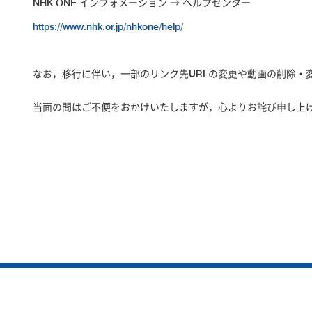
NHK ONE インフォメーション → ヘルプセンター
https://www.nhk.or.jp/nhkone/help/
なお，移行に伴い，一部のリンク先URLの変更や動画の
当面の間はご不便をおかけいたしますが，心よりお詫び申し上